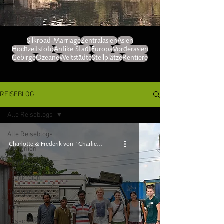
Silkroad-Marriage
Zentralasien
Asien
Hochzeitsfoto
Antike Stadt
Europa
Vorderasien
Gebirge
Ozeane
Weltstädte
Stellplätze
Rentiere
REISEBLOG
Alle Reiseblogs
Alle Reiseblogs
Charlotte & Frederik von "Charlie 'n Rik"
Armenien
China
Frankreich
Georgien
Iran
Kasachstan