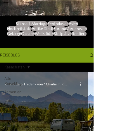
Silkroad-Marriage
Zentralasien
Asien
Hochzeitsfoto
Antike Stadt
Europa
Vorderasien
Gebirge
Ozeane
Weltstädte
Stellplätze
Rentiere
REISEBLOG
Kasachstan
Alle
Reiseblogs
Charlotte & Frederik von "Charlie 'n Rik"
Armenien
China
Frankreich
Georgien
Iran