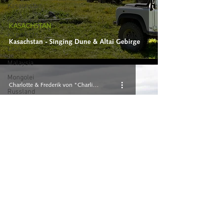
Kasachstan
Kambodscha
KASACHSTAN
Kirgisistan
Kasachstan - Singing Dune & Altai Gebirge
Laos
Malaysia
Mongolei
Charlotte & Frederik von "Charlie 'n Rik"
Russland
Singapur
Tadschikistan
Thailand
Türkei
Turkmenistan
Uzbekistan
KASACHSTAN
Kasachstan - die Canyons im Südosten