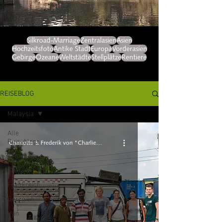
Silkroad-Marriage
Zentralasien
Asien
Hochzeitsfoto
Antike Stadt
Europa
Vorderasien
Gebirge
Ozeane
Weltstädte
Stellplätze
Rentiere
REISEBLOG
Malaysia
Alle
Reiseblogs
Charlotte & Frederik von "Charlie 'n Rik"
Armenien
China
Frankreich
Georgien
Iran