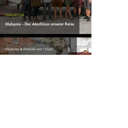
Kasachstan
Kambodscha
MALAYSIA
Kirgisistan
Malaysia - Der Abschluss unserer Reise
Laos
Malaysia
Mongolei
Charlotte & Frederik von "Charlie 'n Rik"
Russland
Singapur
Tadschikistan
Thailand
Türkei
Turkmenistan
Uzbekistan
MALAYSIA
Malaysia - Runde Nr. 1