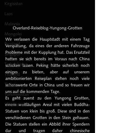
Kirgisistan
Laos
Malaysia
Overland-Reiseblog-Yungong-Grotten
Mongolei
Wir verlassen die Hauptstadt mit einem Tag 
Russland
Verspätung, da eines der anderen Fahrzeuge 
Probleme mit der Kupplung hat. Das Ersatzteil 
Singapur
hatten sie sich bereits im Voraus nach China 
Tadschikistan
schicken lassen. Peking hätte sicherlich noch 
einiges zu bieten, aber auf unserem 
Thailand
ambitionierten Reiseplan stehen noch viele 
Türkei
sehenswerte Orte in China und so freuen wir 
uns auf die kommenden Tage.
Turkmenistan
Es geht zuerst zu den Yungong Grotten, 
Uzbekistan
einem weitläufigen Areal mit vielen Buddha-
Statuen von klein bis groß. Diese sind in den 
verschiedenen Grotten in den Stein gehauen. 
Die Statuen stellen ein Abbild ihrer Spendern 
dar und tragen daher chinesische 