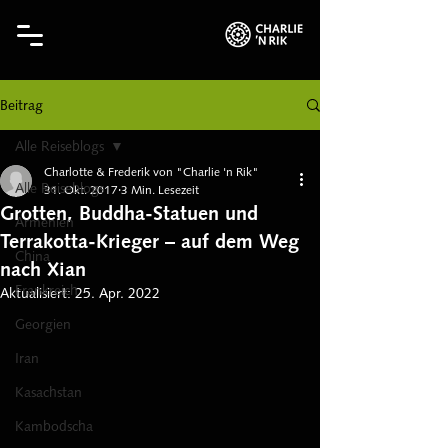
Beitrag
Alle Reiseblogs
Charlotte & Frederik von "Charlie 'n Rik"
Alle Reiseblogs
31. Okt. 2017
3 Min. Lesezeit
Grotten, Buddha-Statuen und
Armenien
Terrakotta-Krieger – auf dem Weg
China
nach Xian
Frankreich
Aktualisiert:
25. Apr. 2022
Georgien
Iran
Kasachstan
Kambodscha