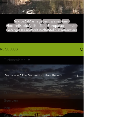
Silkroad-Marriage
Zentralasien
Asien
Hochzeitsfoto
Antike Stadt
Europa
Vorderasien
Gebirge
Ozeane
Weltstädte
Stellplätze
Rentiere
REISEBLOG
Turkmenistan
Alle Reiseblogs
Micha von "The Michaels - follow the white landy"
Armenien
China
Frankreich
Georgien
Iran
Kasachstan