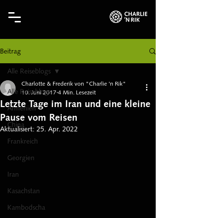
Beitrag
Alle Reiseblogs
Charlotte & Frederik von "Charlie 'n Rik"
Alle Reiseblogs
10. Juni 2017
4 Min. Lesezeit
Letzte Tage im Iran und eine kleine
Armenien
Pause vom Reisen
China
Aktualisiert:
25. Apr. 2022
Frankreich
Georgien
Iran
Kasachstan
Kambodscha