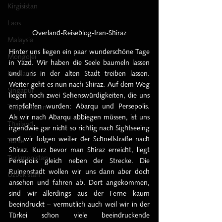
Kirgisistan
Laos
Overland-Reiseblog-Iran-Shiraz
Malaysia
Hinter uns liegen ein paar wunderschöne Tage 
Mongolei
in Yazd. Wir haben die Seele baumeln lassen 
Russland
und uns in der alten Stadt treiben lassen. 
Weiter geht es nun nach Shiraz. Auf dem Weg 
Singapur
liegen noch zwei Sehenswürdigkeiten, die uns 
empfohlen wurden: Abarqu und Persepolis. 
Tadschikistan
Als wir nach Abarqu abbiegen müssen, ist uns 
Thailand
irgendwie gar nicht so richtig nach Sightseeing 
und wir folgen weiter der Schnellstraße nach 
Türkei
Shiraz. Kurz bevor man Shiraz erreicht, liegt 
Turkmenistan
Persepolis gleich neben der Strecke. Die 
Ruinenstadt wollen wir uns dann aber doch 
Uzbekistan
ansehen und fahren ab. Dort angekommen, 
sind wir allerdings aus der Ferne kaum 
beeindruckt – vermutlich auch weil wir in der 
Türkei schon viele beeindruckende 