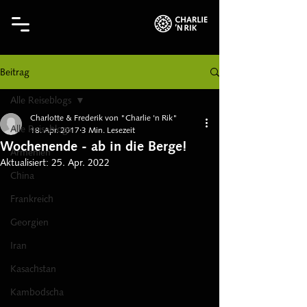
Beitrag
Alle Reiseblogs
Charlotte & Frederik von "Charlie 'n Rik"
Alle Reiseblogs
18. Apr. 2017
3 Min. Lesezeit
Wochenende - ab in die Berge!
Armenien
Aktualisiert:
25. Apr. 2022
China
Frankreich
Georgien
Iran
Kasachstan
Kambodscha