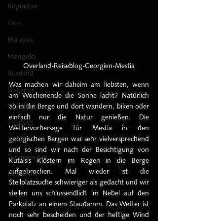
Kirgisistan
Laos
Malaysia
Mongolei
Overland-Reiseblog-Georgien-Mestia
Russland
Was machen wir daheim am liebsten, wenn 
Singapur
am Wochenende die Sonne lacht? Natürlich 
ab in die Berge und dort wandern, biken oder 
Tadschikistan
einfach nur die Natur genießen. Die 
Thailand
Wettervorhersage für Mestia in den 
georgischen Bergen war sehr vielversprechend 
Türkei
und so sind wir nach der Besichtigung von 
Turkmenistan
Kutaisis Klöstern im Regen in die Berge 
aufgebrochen. Mal wieder ist die 
Uzbekistan
Stellplatzsuche schwieriger als gedacht und wir 
stellen uns schlussendlich im Nebel auf den 
Parkplatz an einem Staudamm. Das Wetter ist 
noch sehr bescheiden und der heftige Wind 