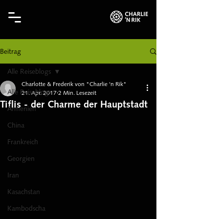
Beitrag
Alle Reiseblogs
Charlotte & Frederik von "Charlie 'n Rik"
Alle Reiseblogs
21. Apr. 2017
2 Min. Lesezeit
Tiflis - der Charme der Hauptstadt
Armenien
China
Frankreich
Georgien
Iran
Kasachstan
Kambodscha