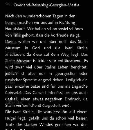
Kirgisistan
Overland-Reiseblog-Georgien-Mestia
Laos
Nach den wunderschönen Tagen in den 
Bergen machen wir uns auf in Richtung 
Malaysia
Hauptstadt. Wir haben schon soviel schönes 
Mongolei
von Tiflis gehört, dass die Vorfreude steigt.
Davor wollen wir uns aber noch das Stalin 
Russland
Museum in Gori und die Jvari Kirche 
Singapur
anschauen, da diese auf dem Weg liegt. Das 
Stalin Museum ist leider sehr enttäuschend. Es 
Tadschikistan
wird zwar viel über Stalins Leben berichtet, 
Thailand
jedoch ist alles nur in georgischer oder 
russischer Sprache angeschrieben. Lediglich ein 
Türkei
paar einzelne Sätze sind für uns ins Englische 
Turkmenistan
übersetzt. Das Ganze hinterlässt bei uns auch 
deshalb einen etwas negativen Eindruck, da 
Uzbekistan
Stalin verherrlichend dargestellt wird.
Die Jvari Kirche, die wunderschön auf einem 
Hügel liegt, gefällt uns da schon viel besser. 
Trotz des starken Windes genießen wir den 