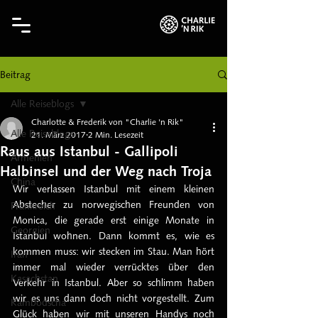
Beitrag
Alle Reiseblogs
Charlotte & Frederik von "Charlie 'n Rik"
Alle Reiseblogs
21. März 2017
2 Min. Lesezeit
Raus aus Istanbul - Gallipoli
Armenien
Halbinsel und der Weg nach Troja
China
Wir verlassen Istanbul mit einem kleinen 
Abstecher zu norwegischen Freunden von 
Frankreich
Monica, die gerade erst einige Monate in 
Georgien
Istanbul wohnen. Dann kommt es, wie es 
kommen muss: wir stecken im Stau. Man hört 
Iran
immer mal wieder verrücktes über den 
Kasachstan
Verkehr in Istanbul. Aber so schlimm haben 
wir es uns dann doch nicht vorgestellt. Zum 
Kambodscha
Glück haben wir mit unseren Handys noch 