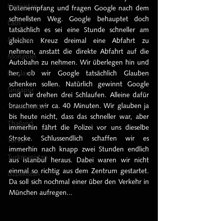
Kirgisistan
Datenempfang und fragen Google nach dem 
schnellsten Weg. Google behauptet doch 
Laos
tatsächlich es sei eine Stunde schneller am 
Malaysia
gleichen Kreuz dreimal eine Abfahrt zu 
nehmen, anstatt die direkte Abfahrt auf die 
Mongolei
Autobahn zu nehmen. Wir überlegen hin und 
Russland
her, ob wir Google tatsächlich Glauben 
schenken sollen. Natürlich gewinnt Google 
Singapur
und wir drehen drei Schlaufen. Alleine dafür 
brauchen wir ca. 40 Minuten. Wir glauben ja 
Tadschikistan
bis heute nicht, dass das schneller war, aber 
Thailand
immerhin fährt die Polizei vor uns dieselbe 
Strecke. Schlussendlich schaffen wir es 
Türkei
immerhin nach knapp zwei Stunden endlich 
Turkmenistan
aus Istanbul heraus. Dabei waren wir nicht 
einmal so richtig aus dem Zentrum gestartet. 
Uzbekistan
Da soll sich nochmal einer über den Verkehr in 
München aufregen...