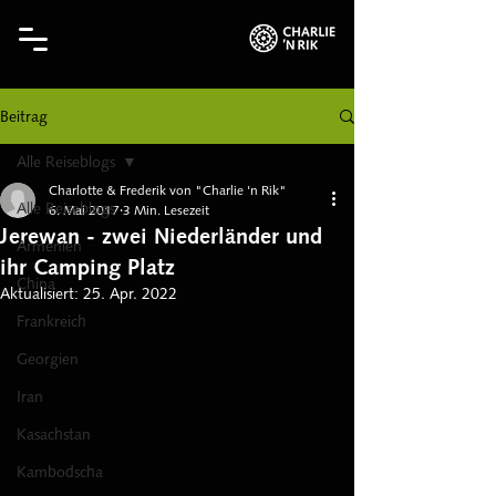
Beitrag
Alle Reiseblogs
Charlotte & Frederik von "Charlie 'n Rik"
Alle Reiseblogs
6. Mai 2017
3 Min. Lesezeit
Jerewan - zwei Niederländer und
Armenien
ihr Camping Platz
China
Aktualisiert:
25. Apr. 2022
Frankreich
Georgien
Iran
Kasachstan
Kambodscha