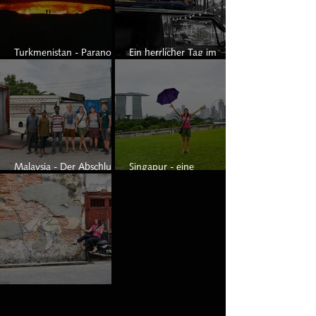
Turkmenistan - Paranoia
Ein herrlicher Tag im
in weiß
Pinienwald
Malaysia - Der Abschluss
Singapur - eine
unserer Reise
beeindruckende Stadt
Malaysia - Runde Nr. 1